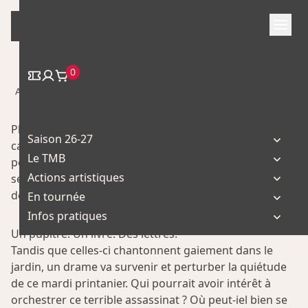
Skip
to
content
0
/
/ Plan B
Accueil
Spectacle
Plan B est une histoire de mots – ou même, disons
Saison 26-27
carrément une aventure de lettres. Jalonnée de
Le TMB
péripéties, de jeux de mots et de rebondissements
Actions artistiques
sémantiques à tout va, vous ne saurez plus où donner
de la tête ! *
En tournée
Infos pratiques
Un pupitre. Un livre. Des lettres.
Tandis que celles-ci chantonnent gaiement dans le
jardin, un drame va survenir et perturber la quiétude
de ce mardi printanier. Qui pourrait avoir intérêt à
orchestrer ce terrible assassinat ? Où peut-iel bien se