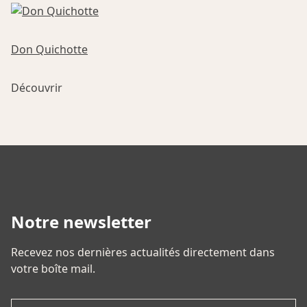
choisies
plusieurs
sur
variations.
la
Les
Don Quichotte
page
options
du
Ce
peuvent
produit
Découvrir
produit
être
a
choisies
plusieurs
sur
variations.
la
Les
page
options
du
peuvent
produit
être
Notre newsletter
choisies
sur
Recevez nos dernières actualités directement dans
la
votre boîte mail.
page
du
Email
produit