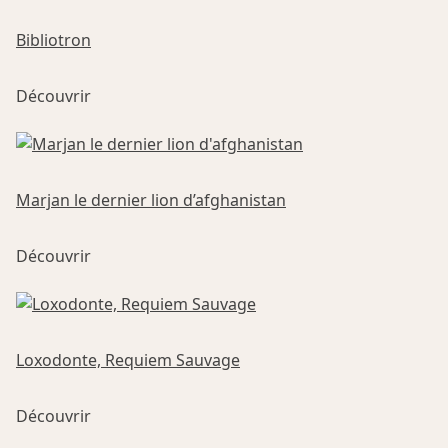
Bibliotron
Découvrir
Marjan le dernier lion d’afghanistan
Ce
Découvrir
produit
a
plusieurs
variations.
Les
Loxodonte, Requiem Sauvage
options
Ce
peuvent
Découvrir
produit
être
a