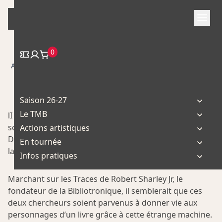
Skip
to
content
0
/
/ Bibliotron
Accueil
Spectacle
Saison 26-27
Le TMB
lI parait que le BibliOtron fonctionne. Deux
scientifiques – probablement des amateurs – Hervé
Actions artistiques
Dubois et Michel Dupuis vont tenter de nous en faire
En tournée
la démonstration.
Infos pratiques
Marchant sur les Traces de Robert Sharley Jr, le
fondateur de la Bibliotronique, il semblerait que ces
deux chercheurs soient parvenus à donner vie aux
personnages d’un livre grâce à cette étrange machine.