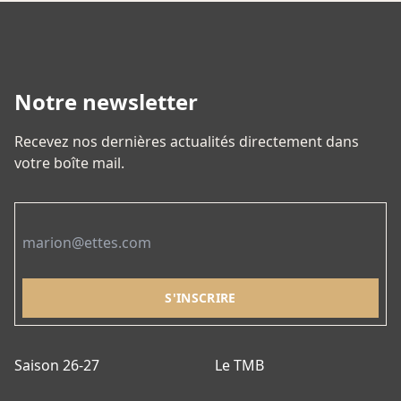
Les
options
peuvent
être
Notre newsletter
choisies
sur
Recevez nos dernières actualités directement dans
la
votre boîte mail.
page
du
Email
produit
Saison 26-27
Le TMB