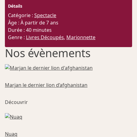
Détails
Catégorie :
Spectacle
Âge : À partir de 7 ans
Durée : 40 minutes
Genre :
Livres Découpés
,
Marionnette
Nos évènements
Marjan le dernier lion d’afghanistan
Ce
Découvrir
produit
a
plusieurs
variations.
Les
Nuaq