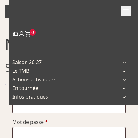
Skip
to
content
0
Mon compte
Saison 26-27
Se connecter
Le TMB
Actions artistiques
En tournée
Obligatoire
Identifiant ou e-mail
*
Infos pratiques
Obligatoire
Mot de passe
*