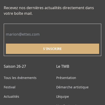
sur
Recevez nos dernières actualités directement dans
la
votre boîte mail.
page
du
Email
produit
Saison 26-27
Le TMB
Tous les évènements
Présentation
Festival
Démarche artistique
Actualités
L’équipe