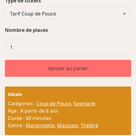
Type de tickets
Nombre de places
quantité
de
Loxodonte,
Requiem
Ajouter au panier
Sauvage
Détails
Catégories :
Coup de Pouce
,
Spectacle
Âge : À partir de 8 ans
Durée : 60 minutes
Genre :
Marionnette
,
Masques
,
Théâtre