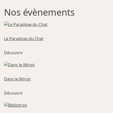
Nos évènements
Le Paradoxe du Chat
Ce
Découvrir
produit
a
plusieurs
variations.
Les
Dans le Miroir
options
Ce
peuvent
Découvrir
produit
être
a
choisies
plusieurs
sur