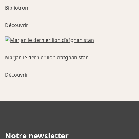
variations.
la
Les
Bibliotron
page
options
du
peuvent
produit
Découvrir
être
choisies
sur
la
Marjan le dernier lion d’afghanistan
page
du
Ce
produit
Découvrir
produit
a
plusieurs
variations.
Les
options
peuvent
être
Notre newsletter
choisies