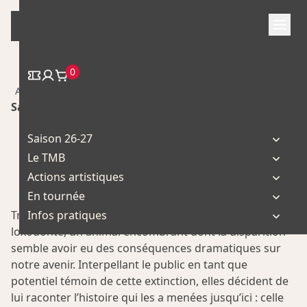
Skip
to
content
0
/
/ Loxodonte, Requiem
Accueil
Coup de Pouce
Sauvage
Saison 26-27
Le TMB
Actions artistiques
En tournée
Trois exploratrices arrivent du futur pour retrouver le
Infos pratiques
loxodonte, un animal encombrant dont la disparition
semble avoir eu des conséquences dramatiques sur
notre avenir. Interpellant le public en tant que
potentiel témoin de cette extinction, elles décident de
lui raconter l’histoire qui les a menées jusqu’ici : celle