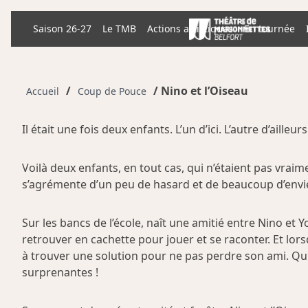
Skip
to
Saison 26-27
Le TMB
Actions artistiques
En tournée
content
/
/ Nino et l’Oiseau
Accueil
Coup de Pouce
Il était une fois deux enfants. L’un d’ici. L’autre d’ailleurs
Voilà deux enfants, en tout cas, qui n’étaient pas vraim
s’agrémente d’un peu de hasard et de beaucoup d’envi
Sur les bancs de l’école, naît une amitié entre Nino et Y
retrouver en cachette pour jouer et se raconter. Et lor
à trouver une solution pour ne pas perdre son ami. Qu
surprenantes !