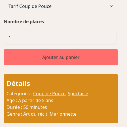
Nombre de places
quantité
de
Nino
et
Ajouter au panier
l'Oiseau
Détails
Catégories :
Coup de Pouce
,
Spectacle
Âge : À partir de 5 ans
Durée : 50 minutes
Genre :
Art du récit
,
Marionnette