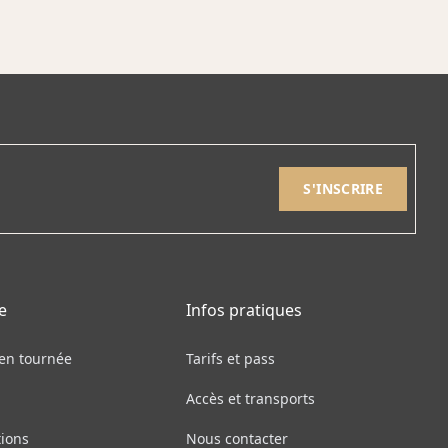
page
Les
du
options
produit
peuvent
être
choisies
sur
la
page
du
produit
e
Infos pratiques
 en tournée
Tarifs et pass
Accès et transports
tions
Nous contacter