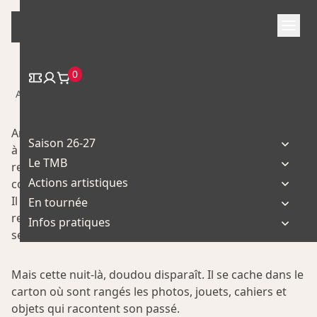
Skip
to
content
0
/
/ A la Recherche du Doudou
Accueil
Spectacle
Antoine, jeune rêveur au cœur d’explorateur, s’apprête
Saison 26-27
à quitter la maison. Les derniers cartons se
Le TMB
remplissent autour de lui. Il cherche son doudou, ce
Actions artistiques
compagnon avec qui il a tout partagé depuis l’enfance.
Il soulève la couverture, fouille l’armoire, puis le
En tournée
retrouve enfin, caché sous le lit. Il le pose sur l’oreiller,
Infos pratiques
se glisse sous les draps et s’endort.
Mais cette nuit-là, doudou disparaît. Il se cache dans le
carton où sont rangés les photos, jouets, cahiers et
objets qui racontent son passé.