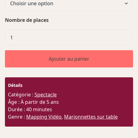
Nombre de places
quantité
de
A
la
Ajouter au panier
Recherche
du
Doudou
Détails
Catégorie :
Spectacle
Âge : À partir de 5 ans
Durée : 40 minutes
Genre :
Mapping Vidéo
,
Marionnettes sur table