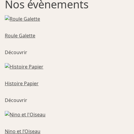
Nos évènements
Roule Galette
Ce
Découvrir
produit
a
plusieurs
variations.
Les
Histoire Papier
options
peuvent
Découvrir
être
choisies
sur
la
Nino et l’Oiseau
page