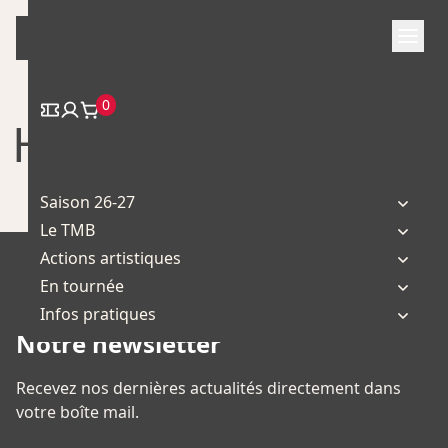
Skip
to
content
0
Histoire d’Eux
Saison 26-27
Le TMB
Actions artistiques
En tournée
Infos pratiques
Notre newsletter
Recevez nos dernières actualités directement dans
votre boîte mail.