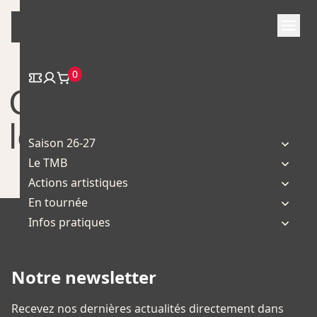
Skip
to
content
0
Compagnie Haut
les Mains
Saison 26-27
Le TMB
Actions artistiques
En tournée
Infos pratiques
Notre newsletter
Recevez nos dernières actualités directement dans