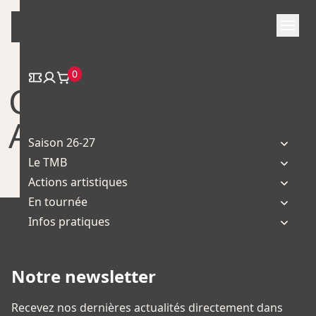
Skip
to
content
0
Collectif Aïe Aïe
Aïe
Saison 26-27
Le TMB
Actions artistiques
En tournée
Infos pratiques
Notre newsletter
Recevez nos dernières actualités directement dans