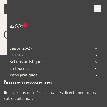
Skip
to
content
0
Cie Histoire De
Saison 26-27
Le TMB
Actions artistiques
En tournée
Infos pratiques
Notre newsletter
Recevez nos dernières actualités directement dans
votre boîte mail.