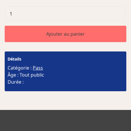
quantité
de
Pass
3
Ajouter au panier
spectacles
Détails
Catégorie :
Pass
Âge : Tout public
Durée :