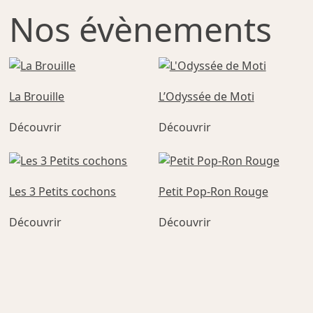
Nos évènements
La Brouille
L’Odyssée de Moti
Ce
Ce
Découvrir
Découvrir
produit
produit
a
a
plusieurs
plusieurs
variations.
variations.
Les 3 Petits cochons
Petit Pop-Ron Rouge
Les
Les
Ce
options
options
Découvrir
Découvrir
produit
peuvent
peuvent
a
être
être
plusieurs
choisies
choisies
variations.
sur
sur
Les
la
la
options