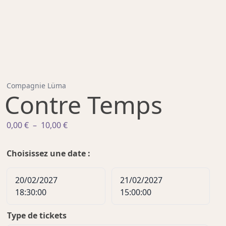
Compagnie Lüma
Contre Temps
Plage
0,00
€
–
10,00
€
de
prix :
Choisissez une date :
0,00 €
à
20/02/2027
21/02/2027
10,00 €
18:30:00
15:00:00
Type de tickets