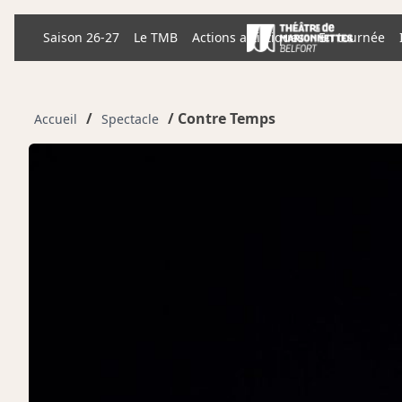
Skip
to
Saison 26-27
Le TMB
Actions artistiques
En tournée
content
/
/ Contre Temps
Accueil
Spectacle