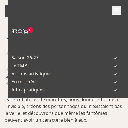
Skip
to
content
0
/
/ Atelier Marionnette Marotte
Accueil
Atelier
Un fantôme prend vie… sous vos mains !
Saison 26-27
Le TMB
Un vieux tissu, un bout de ficelle, une perle oubliée… Et
Actions artistiques
soudain, surgit un être mystérieux : un fantôme, pas
En tournée
effrayant, mais plein d’âme, de gestes et d’histoires.
Infos pratiques
Dans cet atelier de marottes, nous donnons forme à
l’invisible, créons des personnages qui n’existaient pas
la veille, et découvrons que même les fantômes
peuvent avoir un caractère bien à eux.