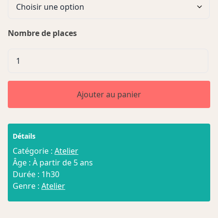
Nombre de places
quantité
de
Atelier
Marionnette
Ajouter au panier
Marotte
Détails
Catégorie :
Atelier
Âge : À partir de 5 ans
Durée : 1h30
Genre :
Atelier