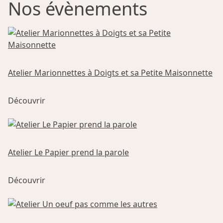
Nos évènements
Atelier Marionnettes à Doigts et sa Petite Maisonnette
Ce
Découvrir
produit
a
plusieurs
variations.
Les
Atelier Le Papier prend la parole
options
Ce
peuvent
Découvrir
produit
être
a
choisies
plusieurs
sur
variations.