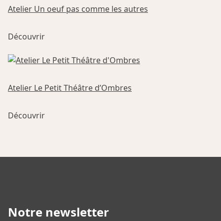
la
Les
Atelier Un oeuf pas comme les autres
page
options
du
Ce
peuvent
produit
Découvrir
produit
être
a
choisies
plusieurs
sur
variations.
la
Les
Atelier Le Petit Théâtre d’Ombres
page
options
du
Ce
peuvent
produit
Découvrir
produit
être
a
choisies
plusieurs
sur
variations.
la
Les
page
options
du
peuvent
produit
être
Notre newsletter
choisies