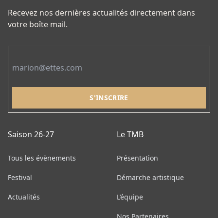
sur
Recevez nos dernières actualités directement dans
la
votre boîte mail.
page
du
Email
produit
Saison 26-27
Le TMB
Tous les évènements
Présentation
Festival
Démarche artistique
Actualités
L’équipe
Nos Partenaires